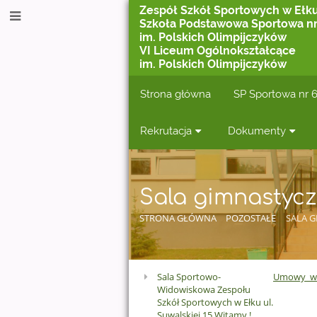
Zespół Szkół Sportowych w Ełk
Szkoła Podstawowa Sportowa nr
im. Polskich Olimpijczyków
VI Liceum Ogólnokształcące
im. Polskich Olimpijczyków
Strona główna
SP Sportowa nr 
Rekrutacja
Dokumenty
Sala gimnastyc
STRONA GŁÓWNA
POZOSTAŁE
SALA 
Sala Sportowo-
Umowy_wz
Sala
Widowiskowa Zespołu
Szkół Sportowych w Ełku ul.
gimnastyczna
Suwalskiej 15 Witamy !