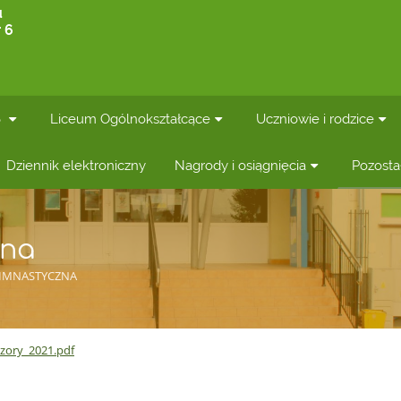
u
 6
6
Liceum Ogólnokształcące
Uczniowie i rodzice
Dziennik elektroniczny
Nagrody i osiągnięcia
Pozosta
zna
GIMNASTYCZNA
ory_2021.pdf