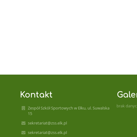
Kontakt
Gale
brak dany
Zespół Szkół Sportowych w Ełku, ul. Suwalska
15
sekretariat@zss.elk.pl
sekretariat@zss.elk.pl