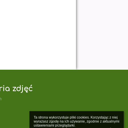
ria zdjęć
ch
Ta strona wykorzystuje pliki cookies. Korzystając z niej 
wyrażasz zgodę na ich używanie, zgodnie z aktualnymi 
ustawieniami przeglądarki.
