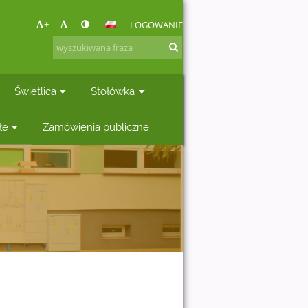
+
-
LOGOWANIE
Świetlica
Stołówka
łe
Zamówienia publiczne