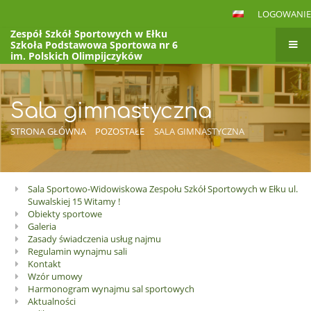
LOGOWANIE
Zespół Szkół Sportowych w Ełku
Szkoła Podstawowa Sportowa nr 6
im. Polskich Olimpijczyków
VI Liceum Ogólnokształcące
im. Polskich Olimpijczyków
to jest link BOXc
Sala gimnastyczna
STRONA GŁÓWNA
POZOSTAŁE
SALA GIMNASTYCZNA
Sala Sportowo-Widowiskowa Zespołu Szkół Sportowych w Ełku ul.
Sala
Suwalskiej 15 Witamy !
gimnastyczna
Obiekty sportowe
Galeria
Zasady świadczenia usług najmu
Regulamin wynajmu sali
Kontakt
Wzór umowy
Harmonogram wynajmu sal sportowych
Aktualności