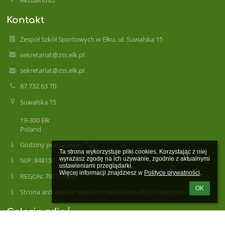
Kontakt
Zespół Szkół Sportowych w Ełku, ul. Suwalska 15
sekretariat@zss.elk.pl
sekretariat@zss.elk.pl
87 732 63 70
Suwalska 15
19-300 Ełk
Poland
Godziny pracy szkoły 7-20
Ta strona wykorzystuje pliki cookies. Korzystając z niej 
wyrażasz zgodę na ich używanie, zgodnie z aktualnymi 
NIP: 8481553112
ustawieniami przeglądarki.

Więcej informacji znajdziesz w 
Polityce prywatności
.
REGON: 790371285
OK
Strona archiwalna: www.archiwalna.zss.elk.pl/news.php
Galeria zdjęć