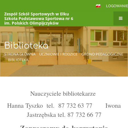
LOGOWANIE
Zespół Szkół Sportowych w Ełku
Szkoła Podstawowa Sportowa nr 6
im. Polskich Olimpijczyków
VI Liceum Ogólnokształcące
im. Polskich Olimpijczyków
to jest link BOXc
Biblioteka
STRONA GŁÓWNA
UCZNIOWIE I RODZICE
GRONO PEDAGOGICZNE
BIBLIOTEKA
Biblioteka
Nauczyciele bibliotekarze
Hanna Tyszko tel. 87 732 63 77
Iwona
Jastrzębska tel. 87 732 66 77
Zapraszamy do korzystania