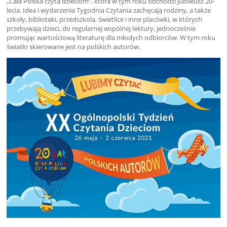
„Cała Polska czyta dzieciom”, która w tym roku obchodzi jubileusz 20-
lecia. Idea i wydarzenia Tygodnia Czytania zachęcają rodziny, a także
szkoły, biblioteki, przedszkola, świetlice i inne placówki, w których
przebywają dzieci, do regularnej wspólnej lektury, jednocześnie
promując wartościową literaturę dla młodych odbiorców. W tym roku
światło skierowane jest na polskich autorów.