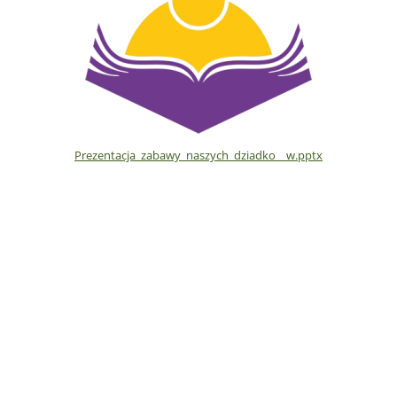
Prezentacja_zabawy_naszych_dziadko__w.pptx