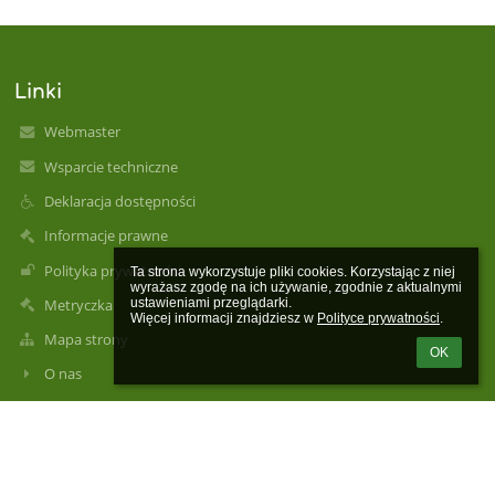
Linki
Webmaster
Wsparcie techniczne
Deklaracja dostępności
Informacje prawne
Polityka prywatności
Ta strona wykorzystuje pliki cookies. Korzystając z niej 
wyrażasz zgodę na ich używanie, zgodnie z aktualnymi 
Metryczka
ustawieniami przeglądarki.

Więcej informacji znajdziesz w 
Polityce prywatności
.
Mapa strony
OK
O nas
Kontakt
Aktualności
Kontakt