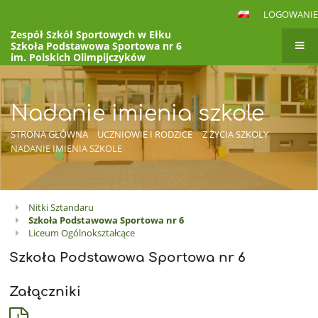
LOGOWANIE
Zespół Szkół Sportowych w Ełku
Szkoła Podstawowa Sportowa nr 6
im. Polskich Olimpijczyków
VI Liceum Ogólnokształcące
im. Polskich Olimpijczyków
to jest link BOXc
Nadanie imienia szkole
STRONA GŁÓWNA
UCZNIOWIE I RODZICE
Z ŻYCIA SZKOŁY
NADANIE IMIENIA SZKOLE
Nitki Sztandaru
Nadanie
Szkoła Podstawowa Sportowa nr 6
imienia
Liceum Ogólnokształcące
szkole
Szkoła Podstawowa Sportowa nr 6
Załączniki