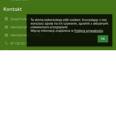
Kontakt
Zespół Szkół Sportowych w Ełku, ul. Suwalska 15
Ta strona wykorzystuje pliki cookies. Korzystając z niej 
wyrażasz zgodę na ich używanie, zgodnie z aktualnymi 
sekretariat@zss.elk.pl
ustawieniami przeglądarki.

Więcej informacji znajdziesz w 
Polityce prywatności
.
sekretariat@zss.elk.pl
OK
87 732 63 70
Suwalska 15
19-300 Ełk
Poland
Godziny pracy szkoły 7-20
NIP: 8481553112
REGON: 790371285
Strona archiwalna: www.archiwalna.zss.elk.pl/news.php
Galeria zdjęć
brak danych