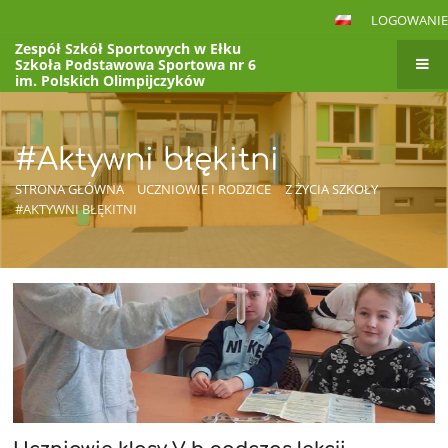
LOGOWANIE
Zespół Szkół Sportowych w Ełku
Szkoła Podstawowa Sportowa nr 6
im. Polskich Olimpijczyków
VI Liceum Ogólnokształcące
im. Polskich Olimpijczyków
to jest link BOXc
#Aktywni błękitni
STRONA GŁÓWNA
UCZNIOWIE I RODZICE
Z ŻYCIA SZKOŁY
#AKTYWNI BŁĘKITNI
#Aktywni
błękitni