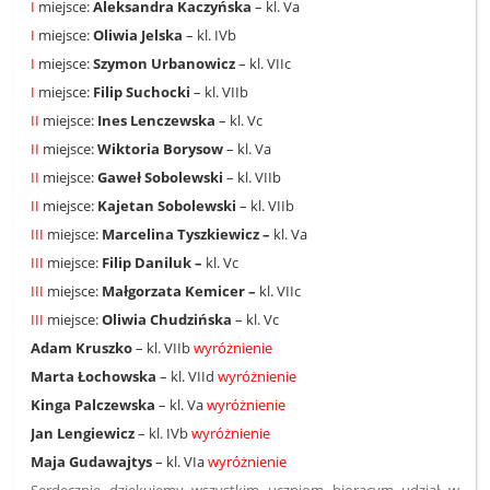
I
miejsce:
Aleksandra Kaczyńska
– kl. Va
I
miejsce:
Oliwia Jelska
– kl. IVb
I
miejsce:
Szymon Urbanowicz
– kl. VIIc
I
miejsce:
Filip Suchocki
– kl. VIIb
II
miejsce:
Ines Lenczewska
– kl. Vc
II
miejsce:
Wiktoria Borysow
– kl. Va
II
miejsce:
Gaweł Sobolewski
– kl. VIIb
II
miejsce:
Kajetan Sobolewski
– kl. VIIb
III
miejsce:
Marcelina Tyszkiewicz –
kl. Va
III
miejsce:
Filip Daniluk –
kl. Vc
III
miejsce:
Małgorzata Kemicer –
kl. VIIc
III
miejsce:
Oliwia Chudzińska
– kl. Vc
Adam Kruszko
– kl. VIIb
wyróżnienie
Marta Łochowska
– kl. VIId
wyróżnienie
Kinga Palczewska
– kl. Va
wyróżnienie
Jan Lengiewicz
– kl. IVb
wyróżnienie
Maja Gudawajtys
– kl. VIa
wyróżnienie