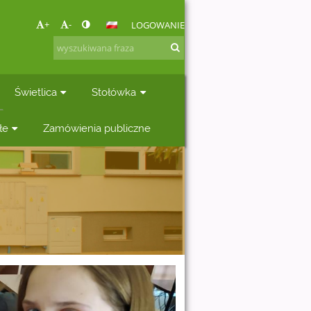
+
-
LOGOWANIE
Świetlica
Stołówka
łe
Zamówienia publiczne