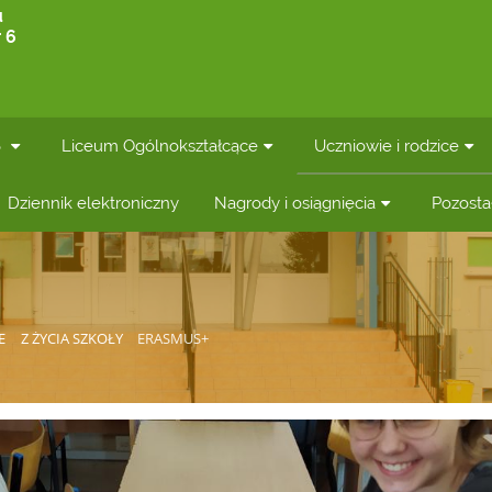
u
 6
6
Liceum Ogólnokształcące
Uczniowie i rodzice
Dziennik elektroniczny
Nagrody i osiągnięcia
Pozosta
E
Z ŻYCIA SZKOŁY
ERASMUS+