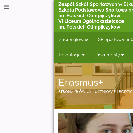
Zespół Szkół Sportowych w Ełk
Szkoła Podstawowa Sportowa nr
im. Polskich Olimpijczyków
VI Liceum Ogólnokształcące
im. Polskich Olimpijczyków
Strona główna
SP Sportowa nr 
Rekrutacja
Dokumenty
Erasmus+
STRONA GŁÓWNA
UCZNIOWIE I RODZIC
Erasmus+