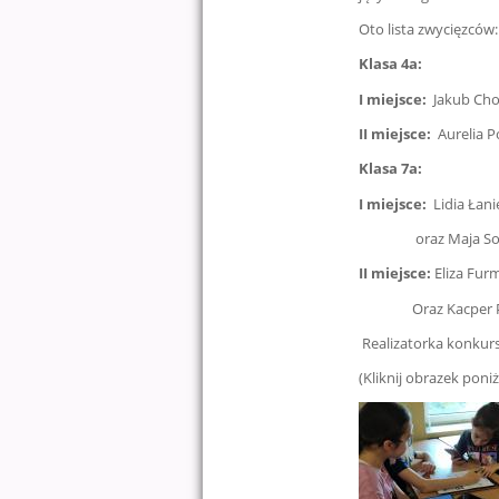
Oto lista zwycięzców:
Klasa 4a:
I miejsce:
Jakub Chor
II miejsce:
Aurelia P
Klasa 7a:
I miejsce:
Lidia Łani
oraz Maja Sobańsk
II miejsce:
Eliza Furm
Oraz Kacper Pawlu
Realizatorka konkur
(Kliknij obrazek poniż