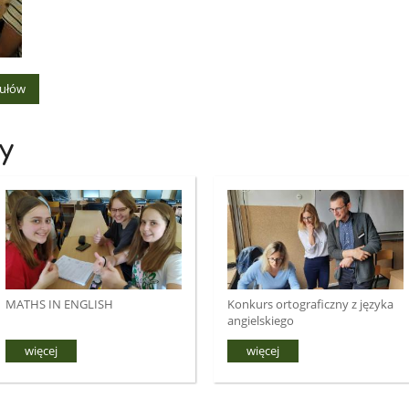
kułów
y
MATHS IN ENGLISH
Konkurs ortograficzny z języka
angielskiego
więcej
więcej