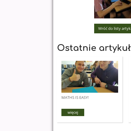
Wróć do listy arty
Ostatnie artykuł
MATHS IS EASY!
więcej