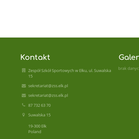
Kontakt
Galer
brak dany
Zespół Szkół Sportowych w Ełku, ul. Suwalska
15
sekretariat@zss.elk.pl
sekretariat@zss.elk.pl
87 732 63 70
Suwalska 15
19-300 Ełk
Poland