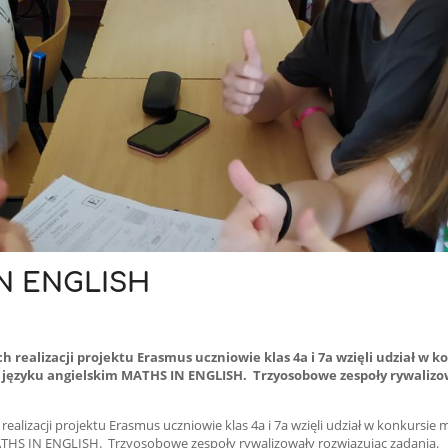
N ENGLISH
 realizacji projektu Erasmus uczniowie klas 4a i 7a wzięli udział w k
ęzyku angielskim MATHS IN ENGLISH. Trzyosobowe zespoły rywalizow
realizacji projektu Erasmus uczniowie klas 4a i 7a wzięli udział w konkurs
ATHS IN ENGLISH. Trzyosobowe zespoły rywalizowały rozwiązując zadania.