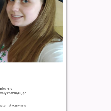
onkursie
ały rozwiązując
ie matematycznym w